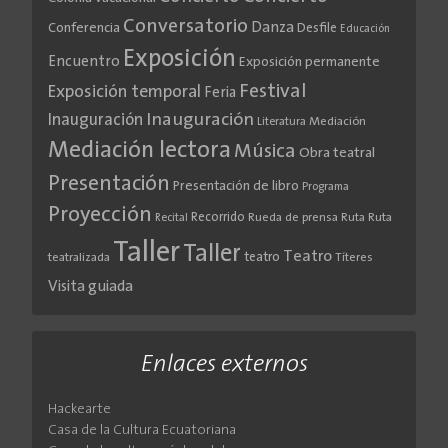
Conversatorio
Danza
Conferencia
Desfile
Educación
Exposición
Encuentro
Exposición permanente
Festival
Exposición temporal
Feria
Inauguración
Inauguración
Literatura
Mediación
Mediación lectora
Música
Obra teatral
Presentación
Presentación de libro
Programa
Proyección
Recorrido
Rueda de prensa
Ruta
Ruta
Recital
Taller
Taller
Teatro
teatro
teatralizada
Títeres
Visita guiada
Enlaces externos
Hackearte
Casa de la Cultura Ecuatoriana