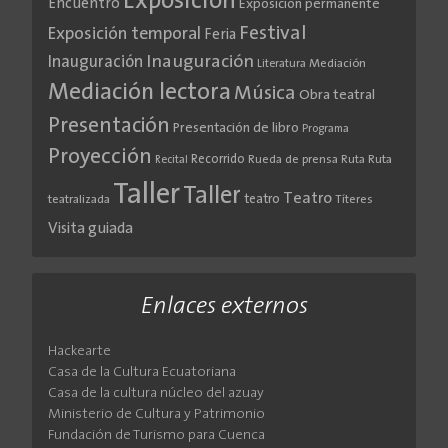
Exposición
Encuentro
Exposición permanente
Festival
Exposición temporal
Feria
Inauguración
Inauguración
Literatura
Mediación
Mediación lectora
Música
Obra teatral
Presentación
Presentación de libro
Programa
Proyección
Recorrido
Rueda de prensa
Ruta
Ruta
Recital
Taller
Taller
Teatro
teatro
teatralizada
Títeres
Visita guiada
Enlaces externos
Hackearte
Casa de la Cultura Ecuatoriana
Casa de la cultura núcleo del azuay
Ministerio de Cultura y Patrimonio
Fundación de Turismo para Cuenca