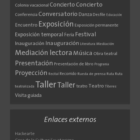
Concierto
Concierto
Colonia vacacional
Conversatorio
Danza
Conferencia
Desfile
Educación
Exposición
Encuentro
Exposición permanente
Festival
Exposición temporal
Feria
Inauguración
Inauguración
Literatura
Mediación
Mediación lectora
Música
Obra teatral
Presentación
Presentación de libro
Programa
Proyección
Recorrido
Rueda de prensa
Ruta
Ruta
Recital
Taller
Taller
Teatro
teatro
teatralizada
Títeres
Visita guiada
Enlaces externos
Hackearte