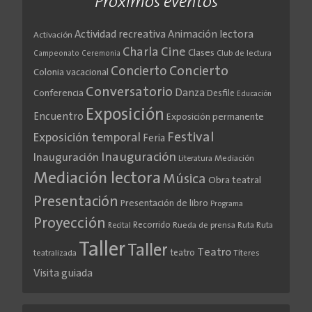
Próximos eventos
Actividad recreativa
Animación lectora
Activación
Cine
Charla
Clases
Club de lectura
Campeonato
Ceremonia
Concierto
Concierto
Colonia vacacional
Conversatorio
Danza
Conferencia
Desfile
Educación
Exposición
Encuentro
Exposición permanente
Festival
Exposición temporal
Feria
Inauguración
Inauguración
Literatura
Mediación
Mediación lectora
Música
Obra teatral
Presentación
Presentación de libro
Programa
Proyección
Recorrido
Rueda de prensa
Ruta
Ruta
Recital
Taller
Taller
Teatro
teatro
teatralizada
Títeres
Visita guiada