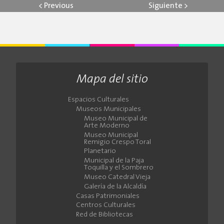
<
Previous
Siguiente
>
Mapa del sitio
Espacios Culturales
Museos Municipales
Museo Municipal de
Arte Moderno
Museo Municipal
Remigio Crespo Toral
Planetario
Municipal de la Paja
Toquilla y el Sombrero
Museo Catedral Vieja
Galería de la Alcaldía
Casas Patrimoniales
Centros Culturales
Red de Bibliotecas