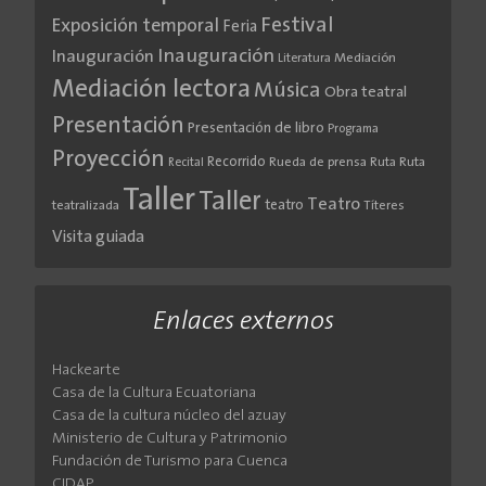
Festival
Exposición temporal
Feria
Inauguración
Inauguración
Literatura
Mediación
Mediación lectora
Música
Obra teatral
Presentación
Presentación de libro
Programa
Proyección
Recorrido
Rueda de prensa
Ruta
Ruta
Recital
Taller
Taller
Teatro
teatro
teatralizada
Títeres
Visita guiada
Enlaces externos
Hackearte
Casa de la Cultura Ecuatoriana
Casa de la cultura núcleo del azuay
Ministerio de Cultura y Patrimonio
Fundación de Turismo para Cuenca
CIDAP