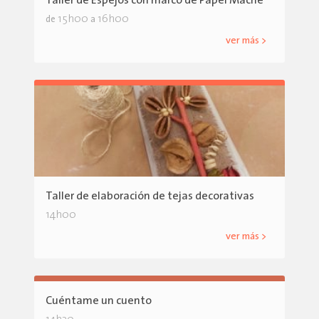
Taller de Espejos con marco de Papel Maché
15h00
16h00
de
a
ver más >
Taller de elaboración de tejas decorativas
14h00
ver más >
Cuéntame un cuento