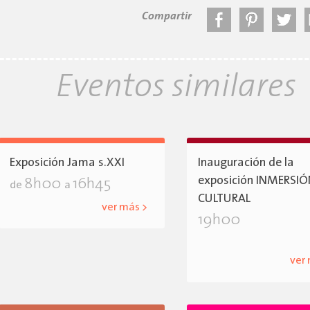
Compartir
Eventos similares
Exposición Jama s.XXI
Inauguración de la
exposición INMERSI
8h00
16h45
de
a
CULTURAL
ver más >
19h00
ver