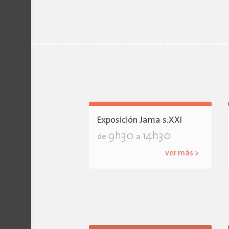
Exposición Jama s.XXI
9h30
14h30
de
a
ver más >