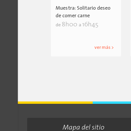
Muestra: Solitario deseo
de comer carne
8h00
16h45
de
a
ver más >
Mapa del sitio