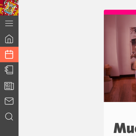
cuenca.gob.ec
Mue