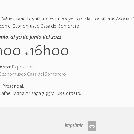
 "Muestrario Toquillero" es un proyecto de las toquilleras Asociaci
 con el Economuseo Casa del Sombrero.
unio, al 30 de junio del 2022
h00
16h00
a
vento:
Exposición
.
Economuseo Casa del Sombrero
.
d:
Presencial
.
Rafael María Arízaga 7-95 y Luis Cordero
.
Imprimir