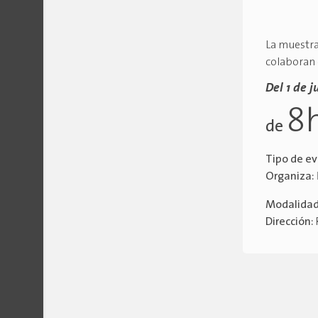
La muestra
colaboran
Del 1 de j
8
de
Tipo de e
Organiza:
Modalida
Dirección: