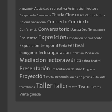
Actividad recreativa
Animación lectora
Activación
Cine
Charla
Clases
Club de lectura
Campeonato
Ceremonia
Concierto
Concierto
Colonia vacacional
Conversatorio
Danza
Conferencia
Desfile
Educación
Exposición
Encuentro
Exposición permanente
Festival
Exposición temporal
Feria
Inauguración
Inauguración
Literatura
Mediación
Mediación lectora
Música
Obra teatral
Presentación
Presentación de libro
Programa
Proyección
Recorrido
Rueda de prensa
Ruta
Ruta
Recital
Taller
Taller
Teatro
teatro
teatralizada
Títeres
Visita guiada