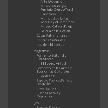
Arte Moderno
Museo Municipal
Remigio Crespo Toral
Planetario
Municipal de la Paja
Toquilla y el Sombrero
Museo Catedral Vieja
Galería de la Alcaldía
Casas Patrimoniales
Centros Culturales
Red de Bibliotecas
Programas
Fomento Editorial y
Bibliotecas
Biblioteca Virtual
Fomento de las Artes y
Economías Culturales
Ranti 2021
Espacio Público, Ferias y
Festivales
Investigación
Cuenca Activa y
Deportiva
Ejes
Espacio Público