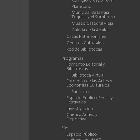
Remigio Crespo Toral
Planetario
Municipal de la Paja
Toquilla y el Sombrero
Museo Catedral Vieja
Galería de la Alcaldía
Casas Patrimoniales
Centros Culturales
Red de Bibliotecas
Programas
Fomento Editorial y
Bibliotecas
Biblioteca Virtual
Fomento de las Artes y
Economías Culturales
Ranti 2021
Espacio Público, Ferias y
Festivales
Investigación
Cuenca Activa y
Deportiva
Ejes
Espacio Público