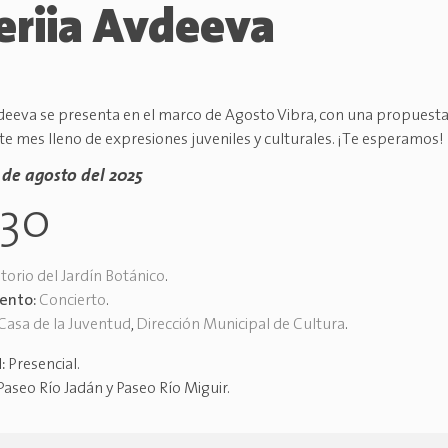
eriia Avdeeva
vdeeva se presenta en el marco de Agosto Vibra, con una propuesta
ste mes lleno de expresiones juveniles y culturales. ¡Te esperamos!
8 de agosto del 2025
h30
torio del Jardín Botánico
.
vento:
Concierto
.
Casa de la Juventud
,
Dirección Municipal de Cultura
.
d:
Presencial
.
Paseo Río Jadán y Paseo Río Miguir
.