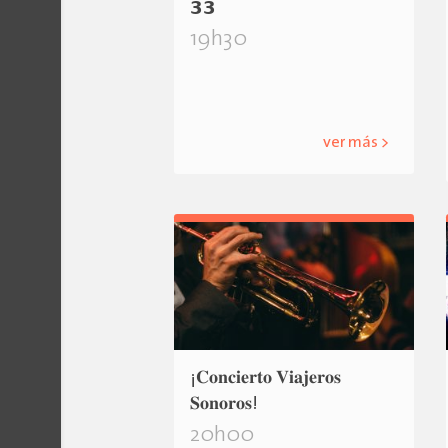
𝟯𝟯
19h30
ver más >
¡𝐂𝐨𝐧𝐜𝐢𝐞𝐫𝐭𝐨 𝐕𝐢𝐚𝐣𝐞𝐫𝐨𝐬
𝐒𝐨𝐧𝐨𝐫𝐨𝐬!
20h00