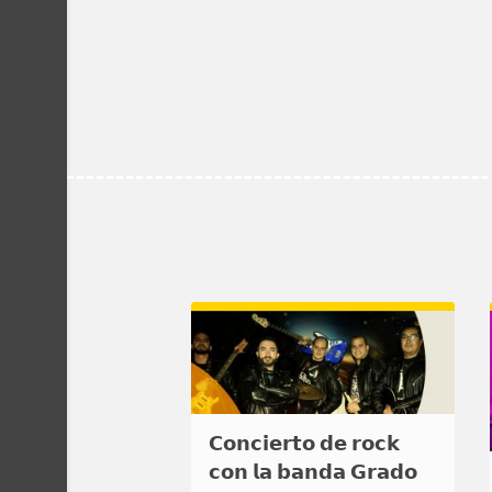
𝗖𝗼𝗻𝗰𝗶𝗲𝗿𝘁𝗼 𝗱𝗲 𝗿𝗼𝗰𝗸
𝗰𝗼𝗻 𝗹𝗮 𝗯𝗮𝗻𝗱𝗮 𝗚𝗿𝗮𝗱𝗼