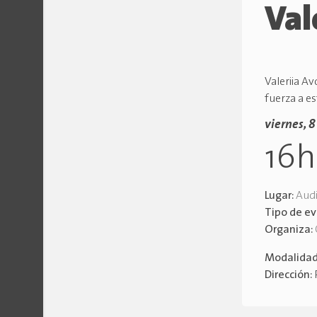
Val
Valeriia A
fuerza a e
viernes, 
16
Lugar:
Audi
Tipo de e
Organiza:
Modalida
Dirección: