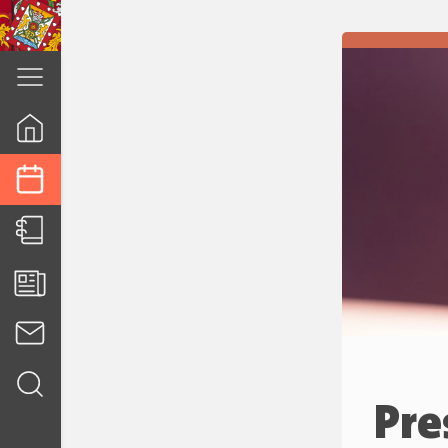
cuenca.gob.ec
Pre