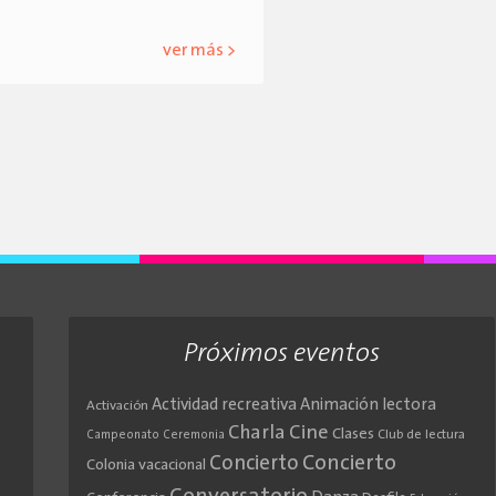
ver más >
Próximos eventos
Actividad recreativa
Animación lectora
Activación
Cine
Charla
Clases
Club de lectura
Campeonato
Ceremonia
Concierto
Concierto
Colonia vacacional