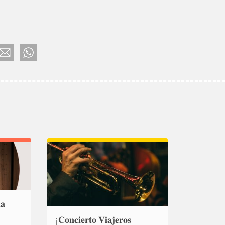
𝐚
¡𝐂𝐨𝐧𝐜𝐢𝐞𝐫𝐭𝐨 𝐕𝐢𝐚𝐣𝐞𝐫𝐨𝐬