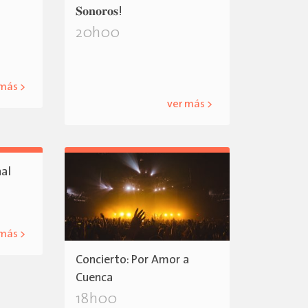
𝐒𝐨𝐧𝐨𝐫𝐨𝐬!
20h00
 más >
ver más >
nal
 más >
Concierto: Por Amor a
Cuenca
18h00