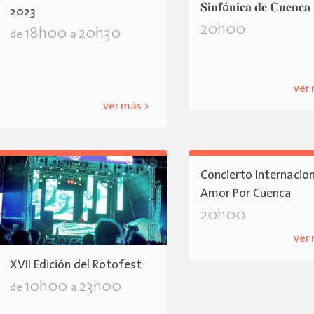
𝐒𝐢𝐧𝐟ó𝐧𝐢𝐜𝐚 𝐝𝐞 𝐂𝐮𝐞𝐧𝐜𝐚
2023
20h00
18h00
20h30
de
a
ver
ver más >
Concierto Internacio
Amor Por Cuenca
20h00
ver
XVII Edición del Rotofest
10h00
23h00
de
a