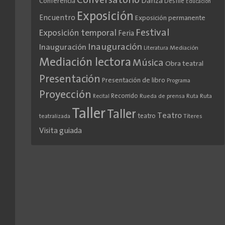
Conversatorio
Danza
Conferencia
Desfile
Educación
Exposición
Encuentro
Exposición permanente
Festival
Exposición temporal
Feria
Inauguración
Inauguración
Literatura
Mediación
Mediación lectora
Música
Obra teatral
Presentación
Presentación de libro
Programa
Proyección
Recorrido
Rueda de prensa
Ruta
Ruta
Recital
Taller
Taller
Teatro
teatro
teatralizada
Títeres
Visita guiada