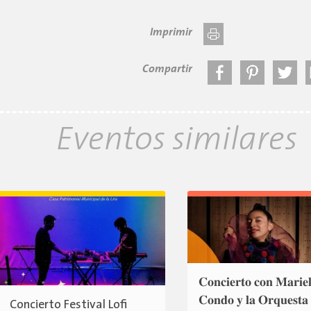
Imprimir
Compartir
Eventos similares
𝐂𝐨𝐧𝐜𝐢𝐞𝐫𝐭𝐨 𝐜𝐨𝐧 𝐌𝐚𝐫𝐢𝐞
𝐂𝐨𝐧𝐝𝐨 𝐲 𝐥𝐚 𝐎𝐫𝐪𝐮𝐞𝐬𝐭𝐚
Concierto Festival Lofi