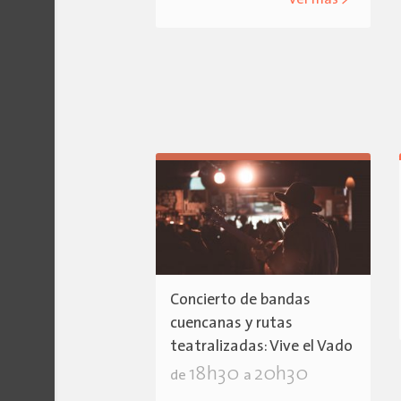
ver más >
Concierto de bandas
cuencanas y rutas
teatralizadas: Vive el Vado
18h30
20h30
de
a