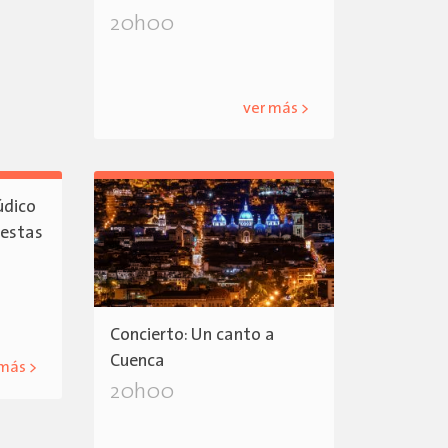
20h00
ver más >
údico
iestas
Concierto: Un canto a
Cuenca
 más >
20h00