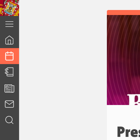
cuenca.gob.ec
Pre