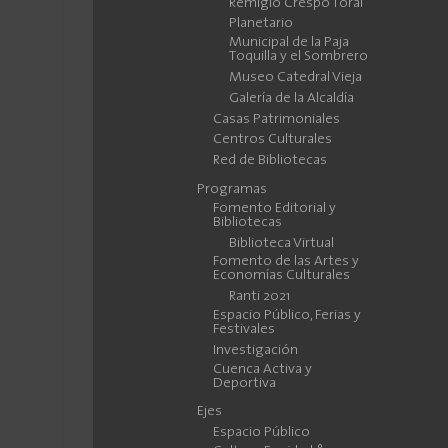
Remigio Crespo Toral
Planetario
Municipal de la Paja
Toquilla y el Sombrero
Museo Catedral Vieja
Galería de la Alcaldía
Casas Patrimoniales
Centros Culturales
Red de Bibliotecas
Programas
Fomento Editorial y
Bibliotecas
Biblioteca Virtual
Fomento de las Artes y
Economías Culturales
Ranti 2021
Espacio Público, Ferias y
Festivales
Investigación
Cuenca Activa y
Deportiva
Ejes
Espacio Público