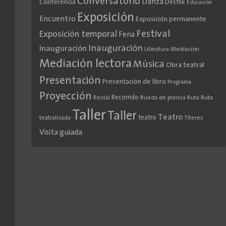
Conversatorio
Danza
Conferencia
Desfile
Educación
Exposición
Encuentro
Exposición permanente
Festival
Exposición temporal
Feria
Inauguración
Inauguración
Literatura
Mediación
Mediación lectora
Música
Obra teatral
Presentación
Presentación de libro
Programa
Proyección
Recorrido
Rueda de prensa
Ruta
Ruta
Recital
Taller
Taller
Teatro
teatro
teatralizada
Títeres
Visita guiada