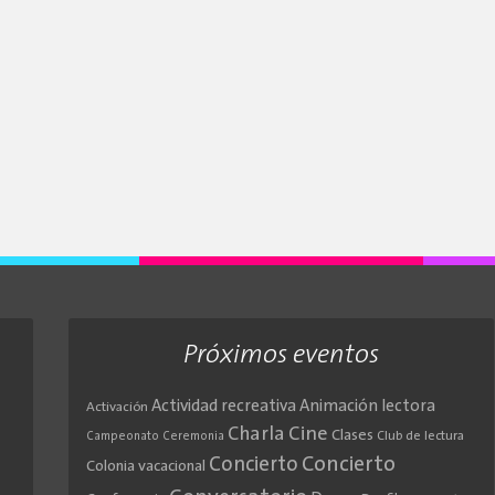
Próximos eventos
Actividad recreativa
Animación lectora
Activación
Cine
Charla
Clases
Club de lectura
Campeonato
Ceremonia
Concierto
Concierto
Colonia vacacional