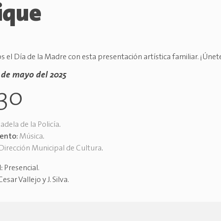
ique
 el Día de la Madre con esta presentación artística familiar. ¡Únet
 de mayo del 2025
30
adela de la Policía
.
vento:
Música
.
Dirección Municipal de Cultura
.
d:
Presencial
.
Cesar Vallejo y J. Silva
.