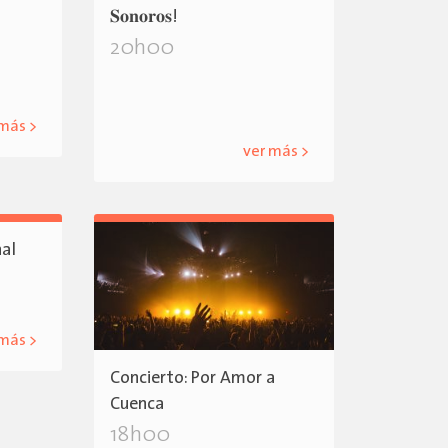
𝐒𝐨𝐧𝐨𝐫𝐨𝐬!
20h00
 más >
ver más >
nal
 más >
Concierto: Por Amor a
Cuenca
18h00