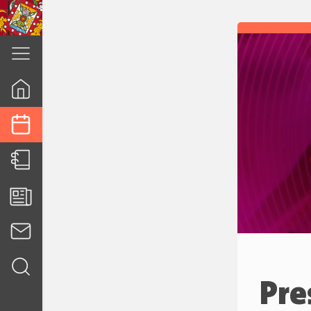
cuenca.gob.ec
Pre