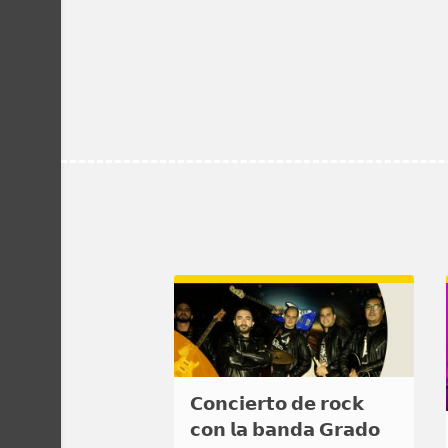
𝗖𝗼𝗻𝗰𝗶𝗲𝗿𝘁𝗼 𝗱𝗲 𝗿𝗼𝗰𝗸
𝗰𝗼𝗻 𝗹𝗮 𝗯𝗮𝗻𝗱𝗮 𝗚𝗿𝗮𝗱𝗼