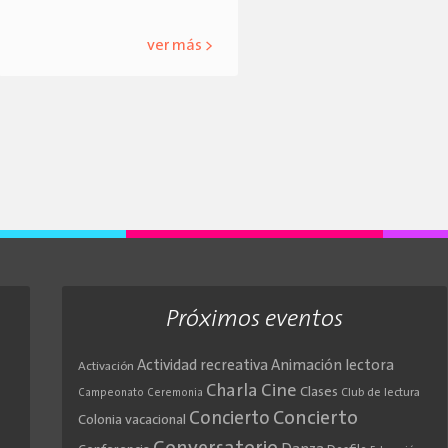
ver más >
Próximos eventos
Actividad recreativa
Animación lectora
Activación
Cine
Charla
Clases
Club de lectura
Campeonato
Ceremonia
Concierto
Concierto
Colonia vacacional