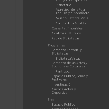
Remigio Crespo Toral
Planetario
Municipal de la Paja
Toquilla y el Sombrero
Museo Catedral Vieja
Galería de la Alcaldía
Casas Patrimoniales
Centros Culturales
Red de Bibliotecas
Programas
Fomento Editorial y
Bibliotecas
Biblioteca Virtual
Fomento de las Artes y
Economías Culturales
Ranti 2021
Espacio Público, Ferias y
Festivales
Investigación
Cuenca Activa y
Deportiva
Ejes
Espacio Público