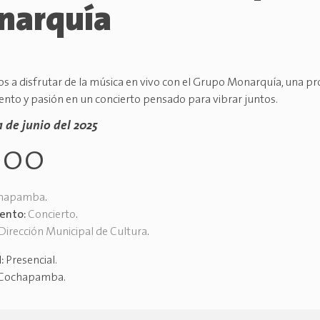
narquía
os a disfrutar de la música en vivo con el Grupo Monarquía, una p
lento y pasión en un concierto pensado para vibrar juntos.
1 de junio del 2025
h00
hapamba
.
vento:
Concierto
.
Dirección Municipal de Cultura
.
d:
Presencial
.
Cochapamba
.