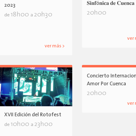
𝐒𝐢𝐧𝐟ó𝐧𝐢𝐜𝐚 𝐝𝐞 𝐂𝐮𝐞𝐧𝐜𝐚
2023
20h00
18h00
20h30
de
a
ver
ver más >
Concierto Internacio
Amor Por Cuenca
20h00
ver
XVII Edición del Rotofest
10h00
23h00
de
a