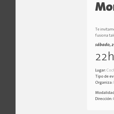
Mo
Te invitam
fusiona ta
sábado, 2
22
Lugar:
Coc
Tipo de e
Organiza:
Modalida
Dirección: