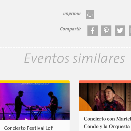
Imprimir
Compartir
Eventos similares
𝐂𝐨𝐧𝐜𝐢𝐞𝐫𝐭𝐨 𝐜𝐨𝐧 𝐌𝐚𝐫𝐢𝐞
𝐂𝐨𝐧𝐝𝐨 𝐲 𝐥𝐚 𝐎𝐫𝐪𝐮𝐞𝐬𝐭𝐚
Concierto Festival Lofi