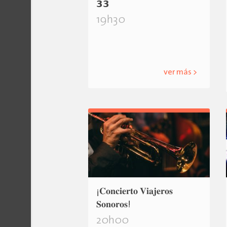
𝟯𝟯
19h30
ver más >
¡𝐂𝐨𝐧𝐜𝐢𝐞𝐫𝐭𝐨 𝐕𝐢𝐚𝐣𝐞𝐫𝐨𝐬
𝐒𝐨𝐧𝐨𝐫𝐨𝐬!
20h00