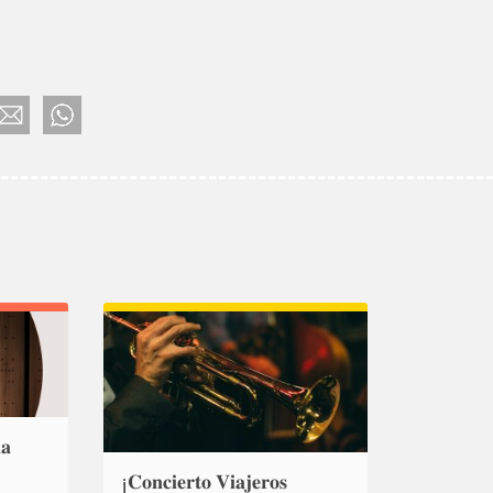
𝐚
¡𝐂𝐨𝐧𝐜𝐢𝐞𝐫𝐭𝐨 𝐕𝐢𝐚𝐣𝐞𝐫𝐨𝐬