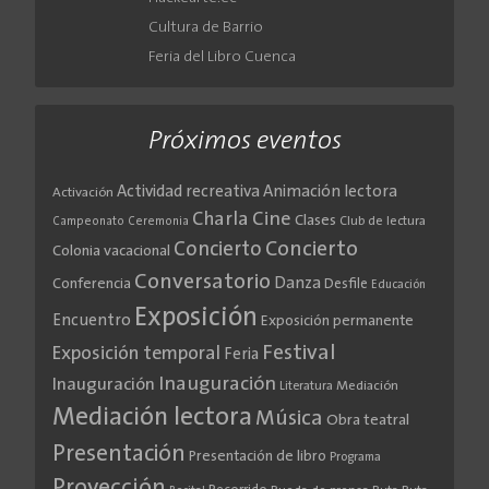
Cultura de Barrio
Feria del Libro Cuenca
Próximos eventos
Actividad recreativa
Animación lectora
Activación
Cine
Charla
Clases
Club de lectura
Campeonato
Ceremonia
Concierto
Concierto
Colonia vacacional
Conversatorio
Danza
Conferencia
Desfile
Educación
Exposición
Encuentro
Exposición permanente
Festival
Exposición temporal
Feria
Inauguración
Inauguración
Literatura
Mediación
Mediación lectora
Música
Obra teatral
Presentación
Presentación de libro
Programa
Proyección