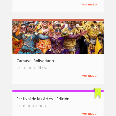
ver más >
Carnaval Bolivariano
10h00
16h00
de
a
ver más >
Festival de las Artes II Edición
11h00
21h00
de
a
ver más >