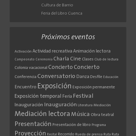
Cultura de Barrio
Feria del Libro Cuenca
Próximos eventos
Actividad recreativa
Animación lectora
Activación
Cine
Charla
Clases
Club de lectura
Campeonato
Ceremonia
Concierto
Concierto
Colonia vacacional
Conversatorio
Danza
Conferencia
Desfile
Educación
Exposición
Encuentro
Exposición permanente
Festival
Exposición temporal
Feria
Inauguración
Inauguración
Literatura
Mediación
Mediación lectora
Música
Obra teatral
Presentación
Presentación de libro
Programa
Proyección
Recorrido
Rueda de prensa
Ruta
Ruta
Recital