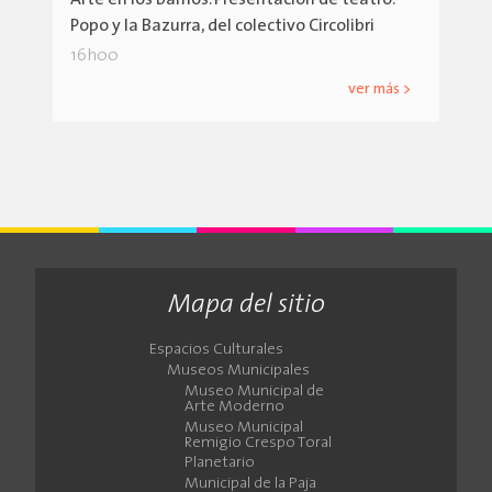
Arte en los barrios. Presentación de teatro:
Popo y la Bazurra, del colectivo Circolibri
16h00
ver más >
Mapa del sitio
Espacios Culturales
Museos Municipales
Museo Municipal de
Arte Moderno
Museo Municipal
Remigio Crespo Toral
Planetario
Municipal de la Paja