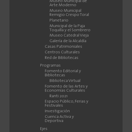
Museo Municipal de
Arte Moderno
Museo Municipal
Remigio Crespo Toral
Planetario
Municipal de la Paja
Toquilla y el Sombrero
Museo Catedral Vieja
Galería de la Alcaldía
Casas Patrimoniales
Centros Culturales
Red de Bibliotecas
Programas
Fomento Editorial y
Bibliotecas
Biblioteca Virtual
Fomento de las Artes y
Economías Culturales
Ranti 2021
Espacio Público, Ferias y
Festivales
Investigación
Cuenca Activa y
Deportiva
Ejes