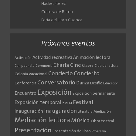
Hackearte.ec
Cultura de Barrio
Feria del Libro Cuenca
Próximos eventos
Actividad recreativa
Animación lectora
Activación
Cine
Charla
Clases
Club de lectura
Campeonato
Ceremonia
Concierto
Concierto
Colonia vacacional
Conversatorio
Danza
Conferencia
Desfile
Educación
Exposición
Encuentro
Exposición permanente
Festival
Exposición temporal
Feria
Inauguración
Inauguración
Literatura
Mediación
Mediación lectora
Música
Obra teatral
Presentación
Presentación de libro
Programa