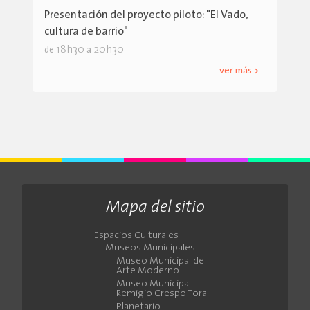
Presentación del proyecto piloto: "El Vado,
cultura de barrio"
18h30
20h30
de
a
ver más >
Mapa del sitio
Espacios Culturales
Museos Municipales
Museo Municipal de
Arte Moderno
Museo Municipal
Remigio Crespo Toral
Planetario