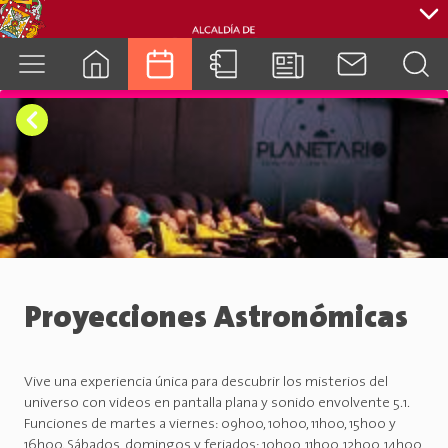
cuenca.gob.ec
Proyecciones Astronómicas
Vive una experiencia única para descubrir los misterios del
universo con videos en pantalla plana y sonido envolvente 5.1.
Funciones de martes a viernes: 09h00, 10h00, 11h00, 15h00 y
16h00. Sábados, domingos y feriados: 10h00, 11h00, 12h00, 14h00,