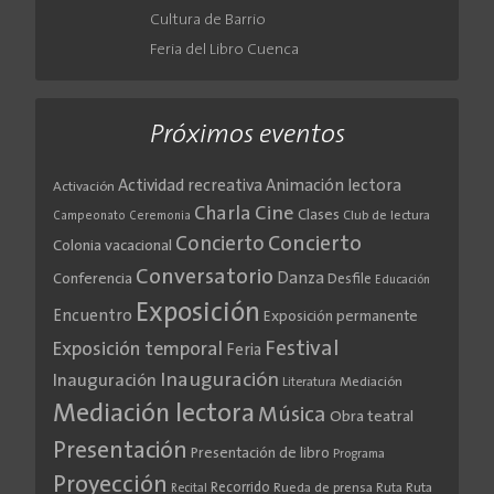
Cultura de Barrio
Feria del Libro Cuenca
Próximos eventos
Actividad recreativa
Animación lectora
Activación
Cine
Charla
Clases
Club de lectura
Campeonato
Ceremonia
Concierto
Concierto
Colonia vacacional
Conversatorio
Danza
Conferencia
Desfile
Educación
Exposición
Encuentro
Exposición permanente
Festival
Exposición temporal
Feria
Inauguración
Inauguración
Literatura
Mediación
Mediación lectora
Música
Obra teatral
Presentación
Presentación de libro
Programa
Proyección
Recorrido
Rueda de prensa
Ruta
Ruta
Recital