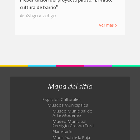
Presentación del proyecto piloto: "El Vado,
cultura de barrio"
18h30
20h30
de
a
ver más >
Mapa del sitio
Espacios Culturales
Museos Municipales
Museo Municipal de
Arte Moderno
Museo Municipal
Remigio Crespo Toral
Planetario
Municipal de la Paja