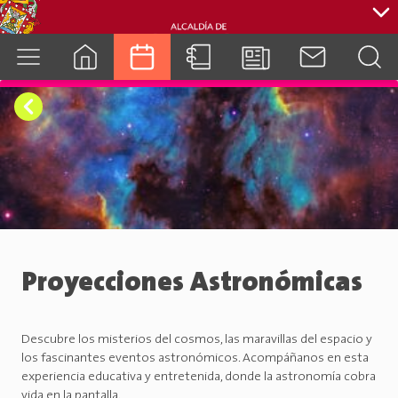
cuenca.gob.ec
Proyecciones Astronómicas
Descubre los misterios del cosmos, las maravillas del espacio y
los fascinantes eventos astronómicos. Acompáñanos en esta
experiencia educativa y entretenida, donde la astronomía cobra
vida en la pantalla.