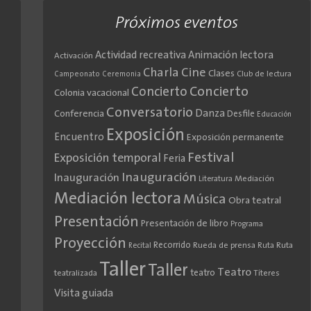
Próximos eventos
Actividad recreativa
Animación lectora
Activación
Cine
Charla
Clases
Club de lectura
Campeonato
Ceremonia
Concierto
Concierto
Colonia vacacional
Conversatorio
Danza
Conferencia
Desfile
Educación
Exposición
Encuentro
Exposición permanente
Festival
Exposición temporal
Feria
Inauguración
Inauguración
Literatura
Mediación
Mediación lectora
Música
Obra teatral
Presentación
Presentación de libro
Programa
Proyección
Recorrido
Rueda de prensa
Ruta
Ruta
Recital
Taller
Taller
Teatro
teatro
teatralizada
Títeres
Visita guiada