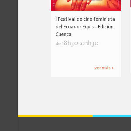
I Festival de cine feminista
del Ecuador Equis - Edición
Cuenca
18h30
21h30
de
a
ver más >