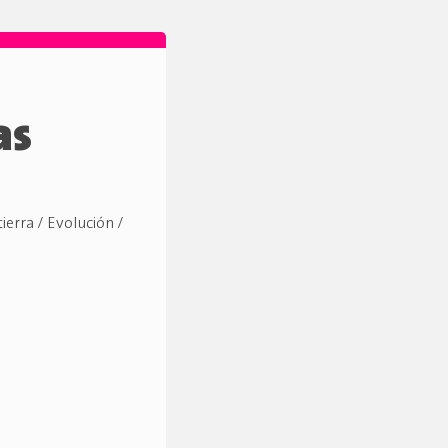
as
ierra / Evolución /