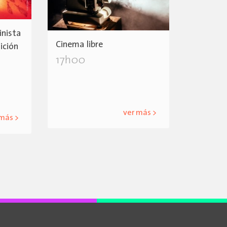
inista
Cinema libre
ición
17h00
ver más >
 más >