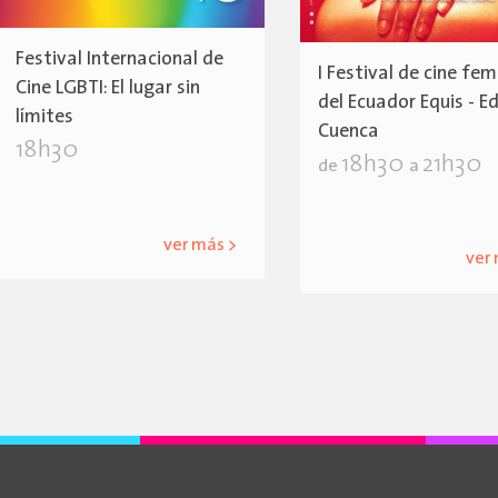
Festival Internacional de
I Festival de cine fem
Cine LGBTI: El lugar sin
del Ecuador Equis - Ed
límites
Cuenca
18h30
18h30
21h30
de
a
ver más >
ver