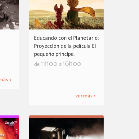
Educando con el Planetario:
Proyección de la película El
pequeño príncipe.
11h00
16h00
de
a
 más >
ver más >