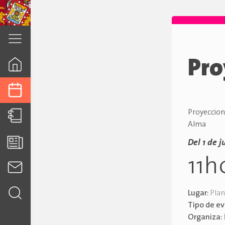
cuenca.gob.ec
Pro
Proyeccione
Alma
Del 1 de j
11h
Lugar:
Plan
Tipo de e
Organiza: