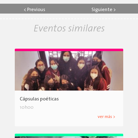
<
Previous
Siguiente
>
Eventos similares
Cápsulas poéticas
10h00
ver más >