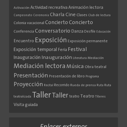
Actividad recreativa
Animación lectora
Activación
Cine
Charla
Clases
Club de lectura
Campeonato
Ceremonia
Concierto
Concierto
Colonia vacacional
Conversatorio
Danza
Conferencia
Desfile
Educación
Exposición
Encuentro
Exposición permanente
Festival
Exposición temporal
Feria
Inauguración
Inauguración
Literatura
Mediación
Mediación lectora
Música
Obra teatral
Presentación
Presentación de libro
Programa
Proyección
Recorrido
Rueda de prensa
Ruta
Ruta
Recital
Taller
Taller
Teatro
teatro
teatralizada
Títeres
Visita guiada
Enlaces externos