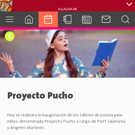
cuenca.gob.ec
Proyecto Pucho
Hoy se realizará la inauguración de los talleres de poesía para
niños, denominado Proyecto Pucho a cargo de Piort Salamena
y Ángeles Martínez.