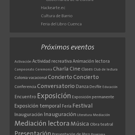
Hackearte.ec
Cultura de Barrio
Feria del Libro Cuenca
Próximos eventos
Actividad recreativa
Animación lectora
Activación
Cine
Charla
Clases
Club de lectura
Campeonato
Ceremonia
Concierto
Concierto
Colonia vacacional
Conversatorio
Danza
Conferencia
Desfile
Educación
Exposición
Encuentro
Exposición permanente
Festival
Exposición temporal
Feria
Inauguración
Inauguración
Literatura
Mediación
Mediación lectora
Música
Obra teatral
Presentación
Presentación de libro
Programa