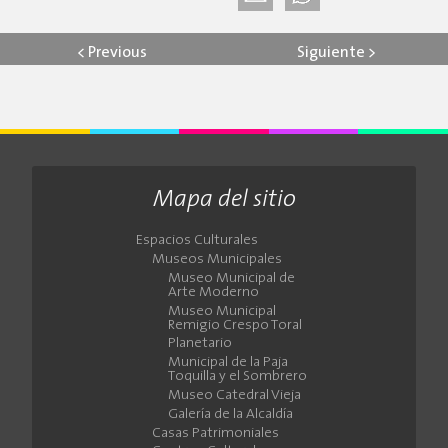
<
Previous
Siguiente
>
Mapa del sitio
Espacios Culturales
Museos Municipales
Museo Municipal de
Arte Moderno
Museo Municipal
Remigio Crespo Toral
Planetario
Municipal de la Paja
Toquilla y el Sombrero
Museo Catedral Vieja
Galería de la Alcaldía
Casas Patrimoniales