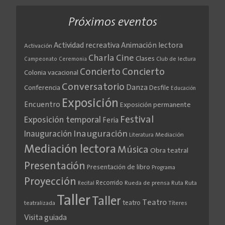
Próximos eventos
Actividad recreativa
Animación lectora
Activación
Cine
Charla
Clases
Club de lectura
Campeonato
Ceremonia
Concierto
Concierto
Colonia vacacional
Conversatorio
Danza
Conferencia
Desfile
Educación
Exposición
Encuentro
Exposición permanente
Festival
Exposición temporal
Feria
Inauguración
Inauguración
Literatura
Mediación
Mediación lectora
Música
Obra teatral
Presentación
Presentación de libro
Programa
Proyección
Recorrido
Rueda de prensa
Ruta
Ruta
Recital
Taller
Taller
Teatro
teatro
teatralizada
Títeres
Visita guiada