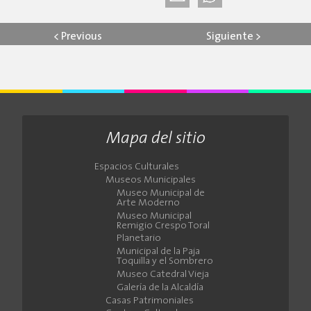
<
Previous
Siguiente
>
Mapa del sitio
Espacios Culturales
Museos Municipales
Museo Municipal de
Arte Moderno
Museo Municipal
Remigio Crespo Toral
Planetario
Municipal de la Paja
Toquilla y el Sombrero
Museo Catedral Vieja
Galería de la Alcaldía
Casas Patrimoniales