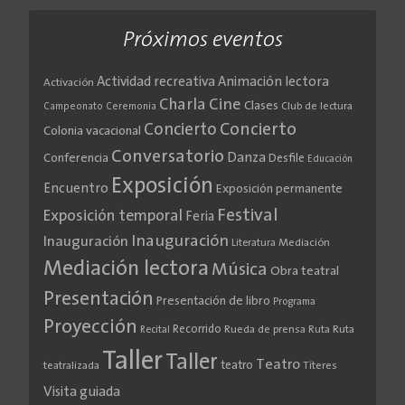
Próximos eventos
Actividad recreativa
Animación lectora
Activación
Cine
Charla
Clases
Club de lectura
Campeonato
Ceremonia
Concierto
Concierto
Colonia vacacional
Conversatorio
Danza
Conferencia
Desfile
Educación
Exposición
Encuentro
Exposición permanente
Festival
Exposición temporal
Feria
Inauguración
Inauguración
Literatura
Mediación
Mediación lectora
Música
Obra teatral
Presentación
Presentación de libro
Programa
Proyección
Recorrido
Rueda de prensa
Ruta
Ruta
Recital
Taller
Taller
Teatro
teatro
teatralizada
Títeres
Visita guiada