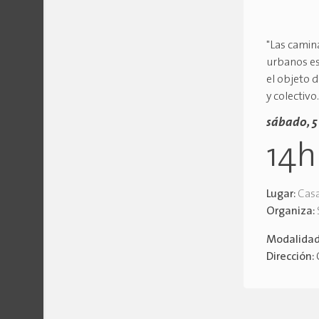
"Las camin
urbanos es
el objeto d
y colectivo.
sábado, 5
14
Lugar:
Casa
Organiza:
Modalida
Dirección: