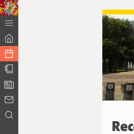
cuenca.gob.ec
Rec