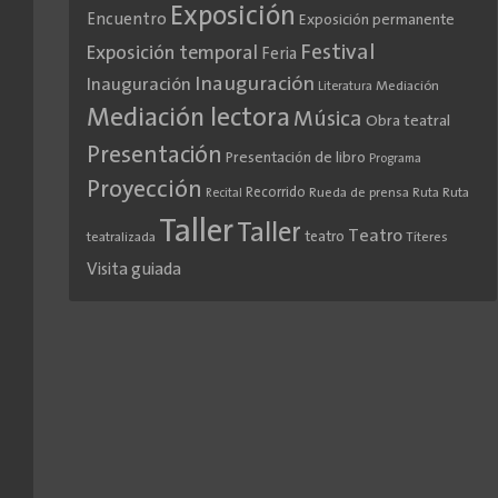
Exposición
Encuentro
Exposición permanente
Festival
Exposición temporal
Feria
Inauguración
Inauguración
Literatura
Mediación
Mediación lectora
Música
Obra teatral
Presentación
Presentación de libro
Programa
Proyección
Recorrido
Rueda de prensa
Ruta
Ruta
Recital
Taller
Taller
Teatro
teatro
teatralizada
Títeres
Visita guiada