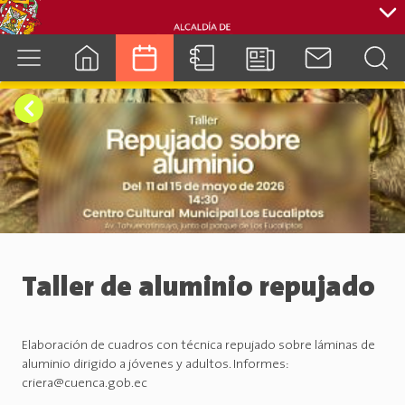
cuenca.gob.ec
Taller de aluminio repujado
Elaboración de cuadros con técnica repujado sobre láminas de
aluminio dirigido a jóvenes y adultos. Informes:
criera@cuenca.gob.ec