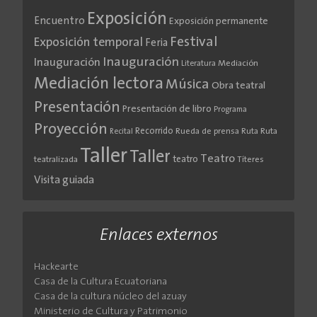
Exposición
Encuentro
Exposición permanente
Festival
Exposición temporal
Feria
Inauguración
Inauguración
Literatura
Mediación
Mediación lectora
Música
Obra teatral
Presentación
Presentación de libro
Programa
Proyección
Recorrido
Rueda de prensa
Ruta
Ruta
Recital
Taller
Taller
Teatro
teatro
teatralizada
Títeres
Visita guiada
Enlaces externos
Hackearte
Casa de la Cultura Ecuatoriana
Casa de la cultura núcleo del azuay
Ministerio de Cultura y Patrimonio