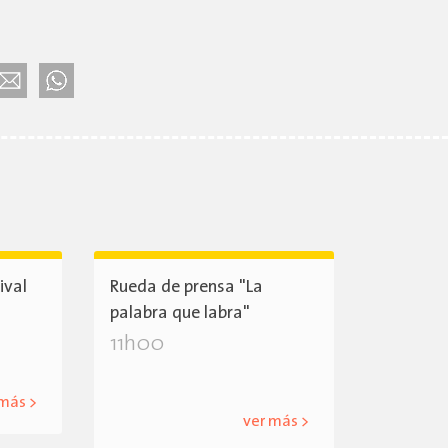
ival
Rueda de prensa "La
palabra que labra"
11h00
 más >
ver más >