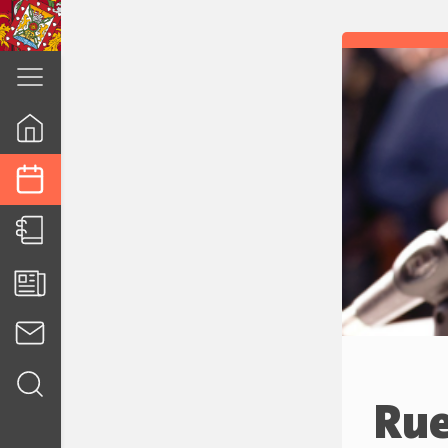
cuenca.gob.ec
Rue