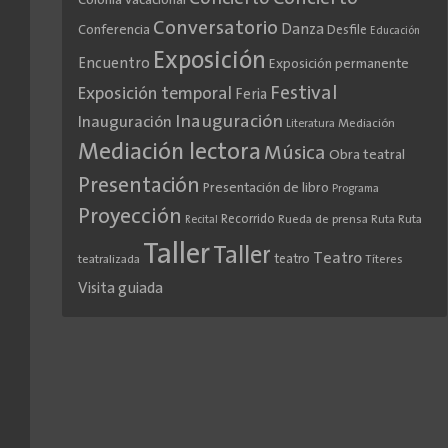
Colonia vacacional
Conversatorio
Danza
Conferencia
Desfile
Educación
Exposición
Encuentro
Exposición permanente
Festival
Exposición temporal
Feria
Inauguración
Inauguración
Literatura
Mediación
Mediación lectora
Música
Obra teatral
Presentación
Presentación de libro
Programa
Proyección
Recorrido
Rueda de prensa
Ruta
Ruta
Recital
Taller
Taller
Teatro
teatro
teatralizada
Títeres
Visita guiada