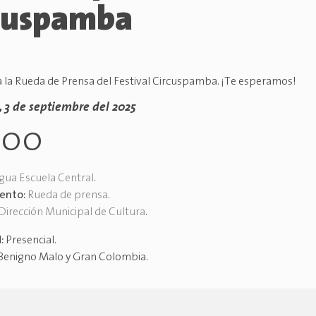
cuspamba
 a la Rueda de Prensa del Festival Circuspamba. ¡Te esperamos!
, 3 de septiembre del 2025
h00
gua Escuela Central
.
vento:
Rueda de prensa
.
Dirección Municipal de Cultura
.
d:
Presencial
.
Benigno Malo y Gran Colombia
.