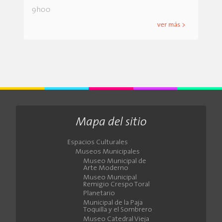
9h00
ver más >
Mapa del sitio
Espacios Culturales
Museos Municipales
Museo Municipal de
Arte Moderno
Museo Municipal
Remigio Crespo Toral
Planetario
Municipal de la Paja
Toquilla y el Sombrero
Museo Catedral Vieja