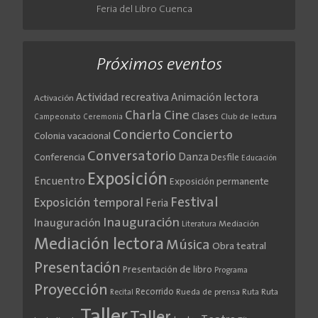
Feria del Libro Cuenca
Próximos eventos
Actividad recreativa
Animación lectora
Activación
Cine
Charla
Clases
Club de lectura
Campeonato
Ceremonia
Concierto
Concierto
Colonia vacacional
Conversatorio
Danza
Conferencia
Desfile
Educación
Exposición
Encuentro
Exposición permanente
Festival
Exposición temporal
Feria
Inauguración
Inauguración
Literatura
Mediación
Mediación lectora
Música
Obra teatral
Presentación
Presentación de libro
Programa
Proyección
Recorrido
Rueda de prensa
Ruta
Ruta
Recital
Taller