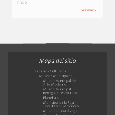
11h00
ver más >
Mapa del sitio
Espacios Culturales
Museos Municipales
Museo Municipal de
Arte Moderno
Museo Municipal
Remigio Crespo Toral
Planetario
Municipal de la Paja
Toquilla y el Sombrero
Museo Catedral Vieja