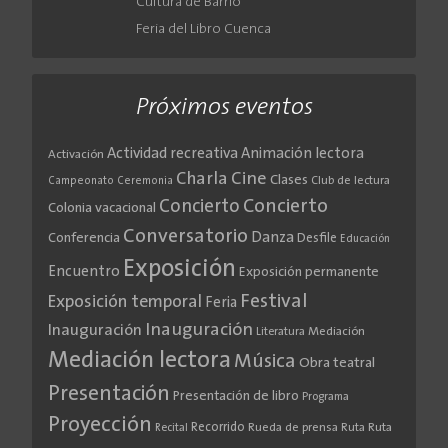
Cultura de Barrio
Feria del Libro Cuenca
Próximos eventos
Actividad recreativa
Animación lectora
Activación
Cine
Charla
Clases
Club de lectura
Campeonato
Ceremonia
Concierto
Concierto
Colonia vacacional
Conversatorio
Danza
Conferencia
Desfile
Educación
Exposición
Encuentro
Exposición permanente
Festival
Exposición temporal
Feria
Inauguración
Inauguración
Literatura
Mediación
Mediación lectora
Música
Obra teatral
Presentación
Presentación de libro
Programa
Proyección
Recorrido
Rueda de prensa
Ruta
Ruta
Recital