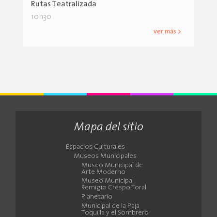
Rutas Teatralizada
10h30
ver más >
Mapa del sitio
Espacios Culturales
Museos Municipales
Museo Municipal de
Arte Moderno
Museo Municipal
Remigio Crespo Toral
Planetario
Municipal de la Paja
Toquilla y el Sombrero