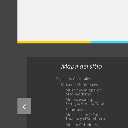
Mapa del sitio
Espacios Culturales
Museos Municipales
Museo Municipal de
Arte Moderno
Museo Municipal
Remigio Crespo Toral
<
Planetario
Municipal de la Paja
Toquilla y el Sombrero
Museo Catedral Vieja