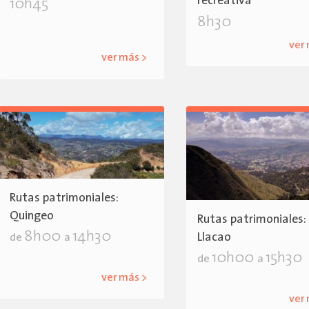
recreativa
10h45
8h30
ver
ver más >
Rutas patrimoniales:
Quingeo
Rutas patrimoniales:
8h00
14h30
Llacao
de
a
10h00
15h30
de
a
ver más >
ver