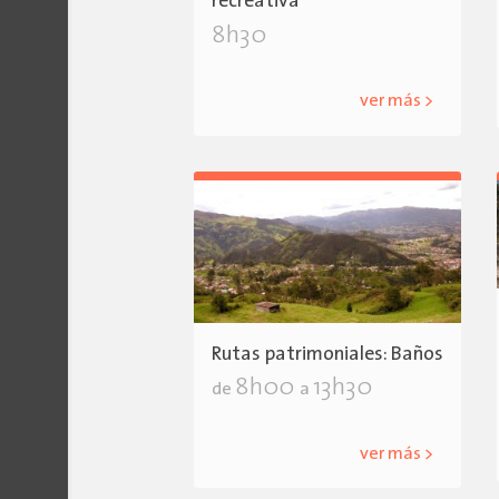
recreativa
8h30
ver más >
Rutas patrimoniales: Baños
8h00
13h30
de
a
ver más >