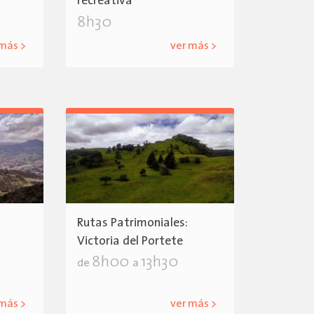
recreativa
8h30
 más >
ver más >
Rutas Patrimoniales:
Victoria del Portete
8h00
13h30
de
a
 más >
ver más >