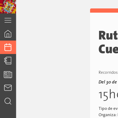
cuenca.gob.ec
Rut
Cu
Recorridos
Del 30 de
15
Tipo de e
Organiza: