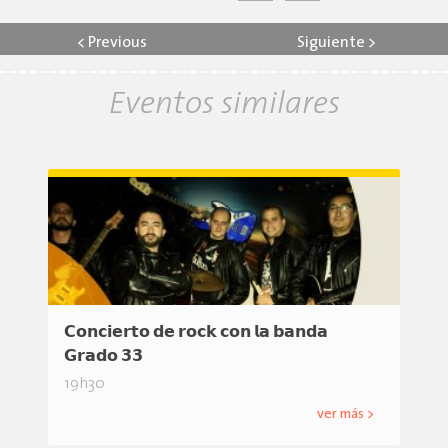
<
Previous
Siguiente
>
Eventos similares
𝗖𝗼𝗻𝗰𝗶𝗲𝗿𝘁𝗼 𝗱𝗲 𝗿𝗼𝗰𝗸 𝗰𝗼𝗻 𝗹𝗮 𝗯𝗮𝗻𝗱𝗮
𝗚𝗿𝗮𝗱𝗼 𝟯𝟯
19h30
ver más >