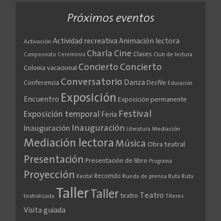
Próximos eventos
Actividad recreativa
Animación lectora
Activación
Cine
Charla
Clases
Club de lectura
Campeonato
Ceremonia
Concierto
Concierto
Colonia vacacional
Conversatorio
Danza
Conferencia
Desfile
Educación
Exposición
Encuentro
Exposición permanente
Festival
Exposición temporal
Feria
Inauguración
Inauguración
Literatura
Mediación
Mediación lectora
Música
Obra teatral
Presentación
Presentación de libro
Programa
Proyección
Recorrido
Rueda de prensa
Ruta
Ruta
Recital
Taller
Taller
Teatro
teatro
teatralizada
Títeres
Visita guiada