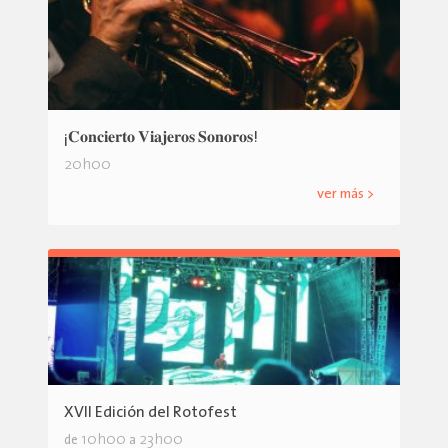
¡𝐂𝐨𝐧𝐜𝐢𝐞𝐫𝐭𝐨 𝐕𝐢𝐚𝐣𝐞𝐫𝐨𝐬 𝐒𝐨𝐧𝐨𝐫𝐨𝐬!
20h00
ver más >
XVII Edición del Rotofest
10h00
23h00
de
a