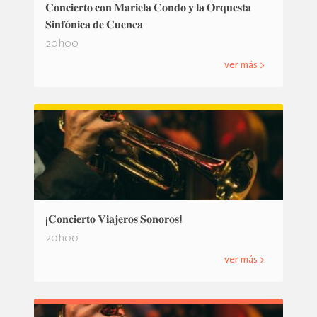
𝐂𝐨𝐧𝐜𝐢𝐞𝐫𝐭𝐨 𝐜𝐨𝐧 𝐌𝐚𝐫𝐢𝐞𝐥𝐚 𝐂𝐨𝐧𝐝𝐨 𝐲 𝐥𝐚 𝐎𝐫𝐪𝐮𝐞𝐬𝐭𝐚
𝐒𝐢𝐧𝐟ó𝐧𝐢𝐜𝐚 𝐝𝐞 𝐂𝐮𝐞𝐧𝐜𝐚
20h00
ver más >
¡𝐂𝐨𝐧𝐜𝐢𝐞𝐫𝐭𝐨 𝐕𝐢𝐚𝐣𝐞𝐫𝐨𝐬 𝐒𝐨𝐧𝐨𝐫𝐨𝐬!
20h00
ver más >