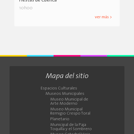
Fiestas de Cuenca
10h00
ver más >
Mapa del sitio
Espacios Culturales
Museos Municipales
Museo Municipal de
Arte Moderno
Museo Municipal
Remigio Crespo Toral
Planetario
Municipal de la Paja
Toquilla y el Sombrero