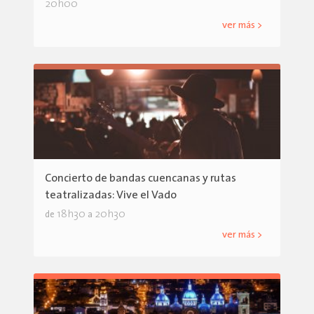
20h00
ver más >
Concierto de bandas cuencanas y rutas
teatralizadas: Vive el Vado
18h30
20h30
de
a
ver más >