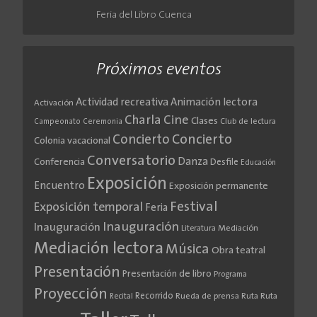
Feria del Libro Cuenca
Próximos eventos
Actividad recreativa
Animación lectora
Activación
Cine
Charla
Clases
Club de lectura
Campeonato
Ceremonia
Concierto
Concierto
Colonia vacacional
Conversatorio
Danza
Conferencia
Desfile
Educación
Exposición
Encuentro
Exposición permanente
Festival
Exposición temporal
Feria
Inauguración
Inauguración
Literatura
Mediación
Mediación lectora
Música
Obra teatral
Presentación
Presentación de libro
Programa
Proyección
Recorrido
Rueda de prensa
Ruta
Ruta
Recital