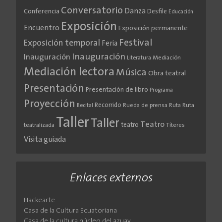
Conversatorio
Danza
Conferencia
Desfile
Educación
Exposición
Encuentro
Exposición permanente
Festival
Exposición temporal
Feria
Inauguración
Inauguración
Literatura
Mediación
Mediación lectora
Música
Obra teatral
Presentación
Presentación de libro
Programa
Proyección
Recorrido
Rueda de prensa
Ruta
Ruta
Recital
Taller
Taller
Teatro
teatro
teatralizada
Títeres
Visita guiada
Enlaces externos
Hackearte
Casa de la Cultura Ecuatoriana
Casa de la cultura núcleo del azuay