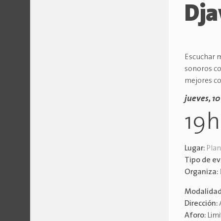
Dja
Escuchar m
sonoros co
mejores co
jueves, 1
19
Lugar:
Plan
Tipo de e
Organiza:
Modalida
Dirección:
Aforo:
Lim