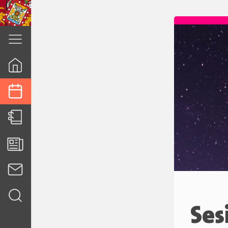
cuenca.gob.ec
Ses