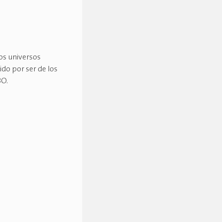
os universos
do por ser de los
BO.