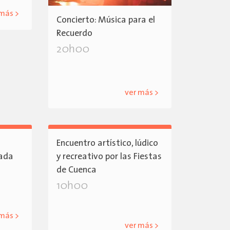
 más >
Concierto: Música para el
Recuerdo
20h00
ver más >
Encuentro artístico, lúdico
dada
y recreativo por las Fiestas
de Cuenca
10h00
 más >
ver más >