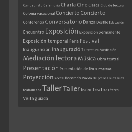
Cine
Charla
Clases
Club de lectura
Campeonato
Ceremonia
Concierto
Concierto
Colonia vacacional
Conversatorio
Danza
Conferencia
Desfile
Educación
Exposición
Encuentro
Exposición permanente
Festival
Exposición temporal
Feria
Inauguración
Inauguración
Literatura
Mediación
Mediación lectora
Música
Obra teatral
Presentación
Presentación de libro
Programa
Proyección
Recorrido
Rueda de prensa
Ruta
Ruta
Recital
Taller
Taller
Teatro
teatro
teatralizada
Títeres
Visita guiada