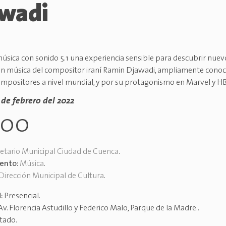
wadi
úsica con sonido 5.1 una experiencia sensible para descubrir nuev
n música del compositor iraní Ramin Djawadi, ampliamente conoci
mpositores a nivel mundial, y por su protagonismo en Marvel y H
0 de febrero del 2022
h00
etario Municipal Ciudad de Cuenca
.
vento:
Música
.
Dirección Municipal de Cultura
.
d:
Presencial
.
Av. Florencia Astudillo y Federico Malo, Parque de la Madre.
.
itado
.