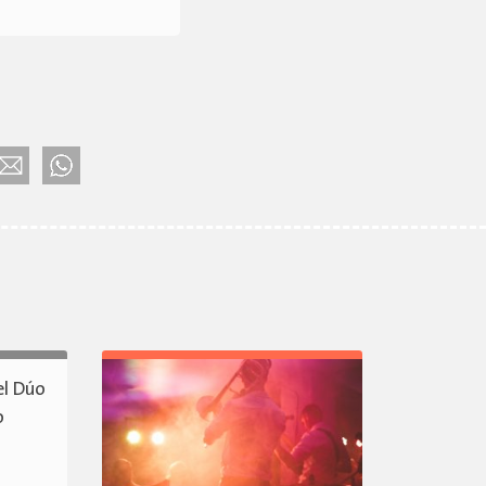
el Dúo
o