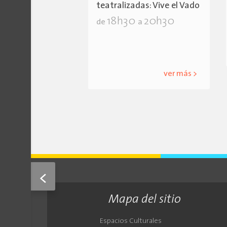
teatralizadas: Vive el Vado
18h30
20h30
de
a
ver más >
<
Mapa del sitio
Espacios Culturales