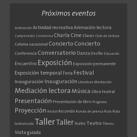
Próximos eventos
Actividad recreativa
Animación lectora
Activación
Cine
Charla
Clases
Club de lectura
Campeonato
Ceremonia
Concierto
Concierto
Colonia vacacional
Conversatorio
Danza
Conferencia
Desfile
Educación
Exposición
Encuentro
Exposición permanente
Festival
Exposición temporal
Feria
Inauguración
Inauguración
Literatura
Mediación
Mediación lectora
Música
Obra teatral
Presentación
Presentación de libro
Programa
Proyección
Recorrido
Rueda de prensa
Ruta
Ruta
Recital
Taller
Taller
Teatro
teatro
teatralizada
Títeres
Visita guiada