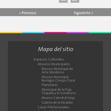
<
Previous
Siguiente
>
Mapa del sitio
Espacios Culturales
Museos Municipales
Museo Municipal de
Arte Moderno
Museo Municipal
Remigio Crespo Toral
Planetario
Municipal de la Paja
Toquilla y el Sombrero
Museo Catedral Vieja
Galería de la Alcaldía
Casas Patrimoniales