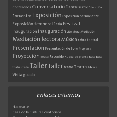
Conversatorio
Danza
Conferencia
Desfile
Educación
Exposición
Encuentro
Exposición permanente
Festival
Exposición temporal
Feria
Inauguración
Inauguración
Literatura
Mediación
Mediación lectora
Música
Obra teatral
Presentación
Presentación de libro
Programa
Proyección
Recorrido
Rueda de prensa
Ruta
Ruta
Recital
Taller
Taller
Teatro
teatro
teatralizada
Títeres
Visita guiada
Enlaces externos
Hackearte
Casa de la Cultura Ecuatoriana