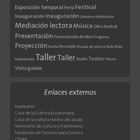
Festival
Exposición temporal
Feria
Inauguración
Inauguración
Literatura
Mediación
Mediación lectora
Música
Obra teatral
Presentación
Presentación de libro
Programa
Proyección
Recorrido
Rueda de prensa
Ruta
Ruta
Recital
Taller
Taller
Teatro
teatro
teatralizada
Títeres
Visita guiada
Enlaces externos
Hackearte
Casa de la Cultura Ecuatoriana
Casa de la cultura núcleo del azuay
Ministerio de Cultura y Patrimonio
Fundación de Turismo para Cuenca
CIDAP