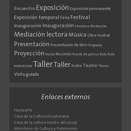
Exposición
Encuentro
Exposición permanente
Festival
Exposición temporal
Feria
Inauguración
Inauguración
Literatura
Mediación
Mediación lectora
Música
Obra teatral
Presentación
Presentación de libro
Programa
Proyección
Recorrido
Rueda de prensa
Ruta
Ruta
Recital
Taller
Taller
Teatro
teatro
teatralizada
Títeres
Visita guiada
Enlaces externos
Hackearte
Casa de la Cultura Ecuatoriana
Casa de la cultura núcleo del azuay
Ministerio de Cultura y Patrimonio