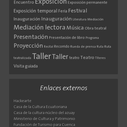
Exposición
Encuentro
Exposición permanente
Festival
Exposición temporal
Feria
Inauguración
Inauguración
Literatura
Mediación
Mediación lectora
Música
Obra teatral
Presentación
Presentación de libro
Programa
Proyección
Recorrido
Rueda de prensa
Ruta
Ruta
Recital
Taller
Taller
Teatro
teatro
teatralizada
Títeres
Visita guiada
Enlaces externos
Hackearte
Casa de la Cultura Ecuatoriana
Casa de la cultura núcleo del azuay
Ministerio de Cultura y Patrimonio
Fundación de Turismo para Cuenca