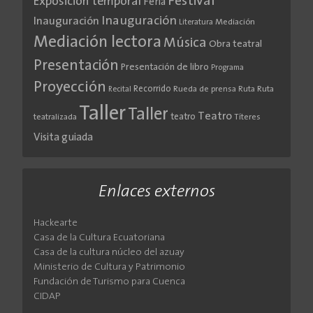
Festival
Exposición temporal
Feria
Inauguración
Inauguración
Literatura
Mediación
Mediación lectora
Música
Obra teatral
Presentación
Presentación de libro
Programa
Proyección
Recorrido
Rueda de prensa
Ruta
Ruta
Recital
Taller
Taller
Teatro
teatro
teatralizada
Títeres
Visita guiada
Enlaces externos
Hackearte
Casa de la Cultura Ecuatoriana
Casa de la cultura núcleo del azuay
Ministerio de Cultura y Patrimonio
Fundación de Turismo para Cuenca
CIDAP