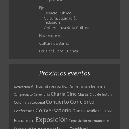
Deportiva
Ejes
Espacio Público
Cultura, Equidad &
Inclusión
Gobernanza de la Cultura
Hackearte.ec
Cultura de Barrio
Feria del Libro Cuenca
Próximos eventos
Actividad recreativa
Animación lectora
Activación
Cine
Charla
Clases
Club de lectura
Campeonato
Ceremonia
Concierto
Concierto
Colonia vacacional
Conversatorio
Danza
Conferencia
Desfile
Educación
Exposición
Encuentro
Exposición permanente