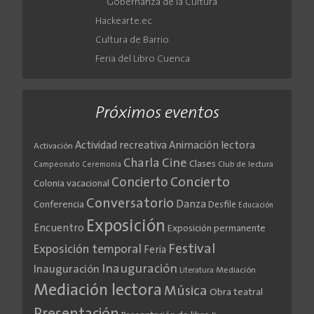
Gobernanza de la Cultura
Hackearte.ec
Cultura de Barrio
Feria del Libro Cuenca
Próximos eventos
Actividad recreativa
Animación lectora
Activación
Cine
Charla
Clases
Club de lectura
Campeonato
Ceremonia
Concierto
Concierto
Colonia vacacional
Conversatorio
Danza
Conferencia
Desfile
Educación
Exposición
Encuentro
Exposición permanente
Festival
Exposición temporal
Feria
Inauguración
Inauguración
Literatura
Mediación
Mediación lectora
Música
Obra teatral