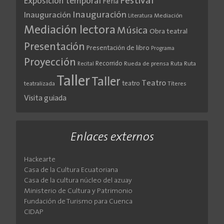
Festival
Exposición temporal
Feria
Inauguración
Inauguración
Literatura
Mediación
Mediación lectora
Música
Obra teatral
Presentación
Presentación de libro
Programa
Proyección
Recorrido
Rueda de prensa
Ruta
Ruta
Recital
Taller
Taller
Teatro
teatro
teatralizada
Títeres
Visita guiada
Enlaces externos
Hackearte
Casa de la Cultura Ecuatoriana
Casa de la cultura núcleo del azuay
Ministerio de Cultura y Patrimonio
Fundación de Turismo para Cuenca
CIDAP