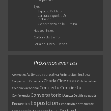
Deportiva
Ejes
Espacio Público
Cultura, Equidad &
Inclusión
Gobernanza de la Cultura
Hackearte.ec
Cultura de Barrio
Feria del Libro Cuenca
Próximos eventos
Actividad recreativa
Animación lectora
Activación
Cine
Charla
Clases
Club de lectura
Campeonato
Ceremonia
Concierto
Concierto
Colonia vacacional
Conversatorio
Danza
Conferencia
Desfile
Educación
Exposición
Encuentro
Exposición permanente