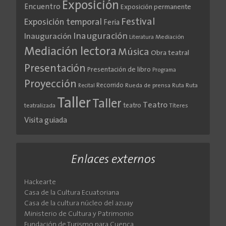
Exposición
Encuentro
Exposición permanente
Festival
Exposición temporal
Feria
Inauguración
Inauguración
Literatura
Mediación
Mediación lectora
Música
Obra teatral
Presentación
Presentación de libro
Programa
Proyección
Recorrido
Rueda de prensa
Ruta
Ruta
Recital
Taller
Taller
Teatro
teatro
teatralizada
Títeres
Visita guiada
Enlaces externos
Hackearte
Casa de la Cultura Ecuatoriana
Casa de la cultura núcleo del azuay
Ministerio de Cultura y Patrimonio
Fundación de Turismo para Cuenca