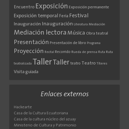
Exposición
Encuentro
Exposición permanente
Festival
Exposición temporal
Feria
Inauguración
Inauguración
Literatura
Mediación
Mediación lectora
Música
Obra teatral
Presentación
Presentación de libro
Programa
Proyección
Recorrido
Rueda de prensa
Ruta
Ruta
Recital
Taller
Taller
Teatro
teatro
teatralizada
Títeres
Visita guiada
Enlaces externos
Hackearte
Casa de la Cultura Ecuatoriana
Casa de la cultura núcleo del azuay
Ministerio de Cultura y Patrimonio