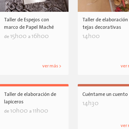
Taller de Espejos con
Taller de elaboración
marco de Papel Maché
tejas decorativas
15h00
16h00
14h00
de
a
ver más >
ver
Taller de elaboración de
Cuéntame un cuento
lapiceros
14h30
10h00
11h00
de
a
ver