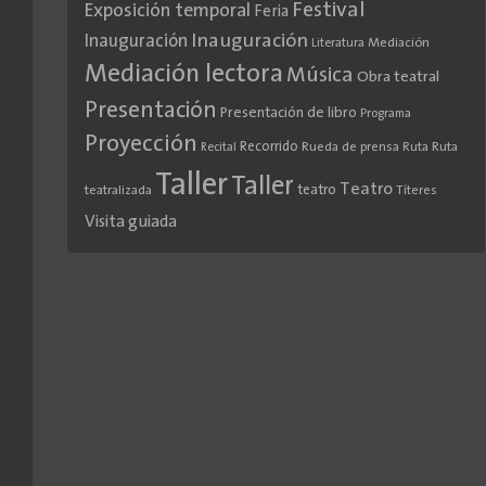
Festival
Exposición temporal
Feria
Inauguración
Inauguración
Literatura
Mediación
Mediación lectora
Música
Obra teatral
Presentación
Presentación de libro
Programa
Proyección
Recorrido
Rueda de prensa
Ruta
Ruta
Recital
Taller
Taller
Teatro
teatro
teatralizada
Títeres
Visita guiada