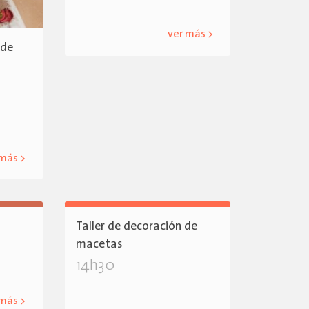
ver más >
 de
 más >
Taller de decoración de
macetas
14h30
 más >