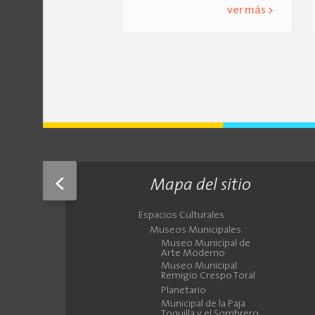
ver más >
<
Mapa del sitio
Espacios Culturales
Museos Municipales
Museo Municipal de
Arte Moderno
Museo Municipal
Remigio Crespo Toral
Planetario
Municipal de la Paja
Toquilla y el Sombrero