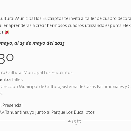
ultural Municipal los Eucaliptos te invita al taller de cuadro decora
taller aprenderás a crear hermosos cuadros utilizando espuma Flex 
 !
 mayo, al 25 de mayo del 2023
h30
ro Cultural Municipal Los Eucaliptos
.
vento:
Taller
.
Dirección Municipal de Cultura
,
Sistema de Casas Patrimoniales y 
es
.
d:
Presencial
.
Av. Tahuantinsuyo junto al Parque Los Eucaliptos
.
+ info