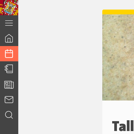
cuenca.gob.ec
Tal