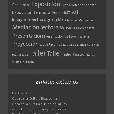
Exposición
Encuentro
Exposición permanente
Festival
Exposición temporal
Feria
Inauguración
Inauguración
Literatura
Mediación
Mediación lectora
Música
Obra teatral
Presentación
Presentación de libro
Programa
Proyección
Recorrido
Rueda de prensa
Ruta
Ruta
Recital
Taller
Taller
Teatro
teatro
teatralizada
Títeres
Visita guiada
Enlaces externos
Hackearte
Casa de la Cultura Ecuatoriana
Casa de la cultura núcleo del azuay
Ministerio de Cultura y Patrimonio