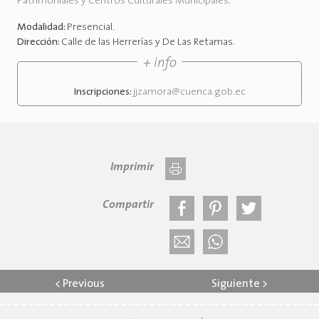
Patrimoniales y Centros Culturales Municipales
.
Modalidad:
Presencial
.
Dirección:
Calle de las Herrerías y De Las Retamas
.
+ info
Inscripciones:
jjzamora@cuenca.gob.ec
Imprimir
Compartir
<
Previous
Siguiente
>