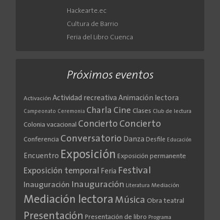
Hackearte.ec
Cultura de Barrio
Feria del Libro Cuenca
Próximos eventos
Actividad recreativa
Animación lectora
Activación
Cine
Charla
Clases
Club de lectura
Campeonato
Ceremonia
Concierto
Concierto
Colonia vacacional
Conversatorio
Danza
Conferencia
Desfile
Educación
Exposición
Encuentro
Exposición permanente
Festival
Exposición temporal
Feria
Inauguración
Inauguración
Literatura
Mediación
Mediación lectora
Música
Obra teatral
Presentación
Presentación de libro
Programa