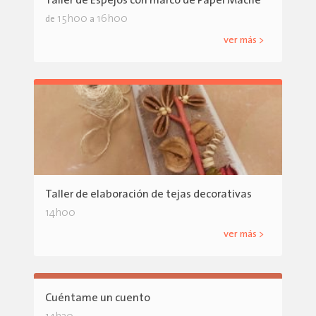
Taller de Espejos con marco de Papel Maché
15h00
16h00
de
a
ver más >
Taller de elaboración de tejas decorativas
14h00
ver más >
Cuéntame un cuento