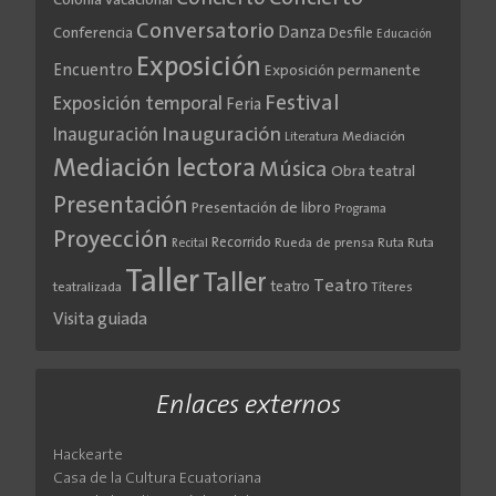
Colonia vacacional
Conversatorio
Danza
Conferencia
Desfile
Educación
Exposición
Encuentro
Exposición permanente
Festival
Exposición temporal
Feria
Inauguración
Inauguración
Literatura
Mediación
Mediación lectora
Música
Obra teatral
Presentación
Presentación de libro
Programa
Proyección
Recorrido
Rueda de prensa
Ruta
Ruta
Recital
Taller
Taller
Teatro
teatro
teatralizada
Títeres
Visita guiada
Enlaces externos
Hackearte
Casa de la Cultura Ecuatoriana