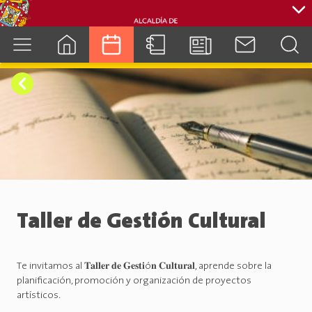
cuenca.gob.ec
Taller de Gestión Cultural
Te invitamos al 𝐓𝐚𝐥𝐥𝐞𝐫 𝐝𝐞 𝐆𝐞𝐬𝐭𝐢ó𝐧 𝐂𝐮𝐥𝐭𝐮𝐫𝐚𝐥, aprende sobre la
planificación, promoción y organización de proyectos
artísticos.