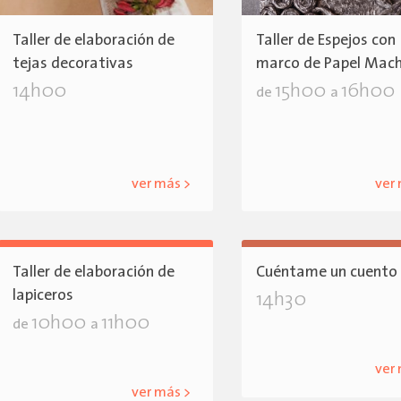
Taller de elaboración de
Taller de Espejos con
tejas decorativas
marco de Papel Mac
14h00
15h00
16h00
de
a
ver más >
ver
Taller de elaboración de
Cuéntame un cuento
lapiceros
14h30
10h00
11h00
de
a
ver
ver más >