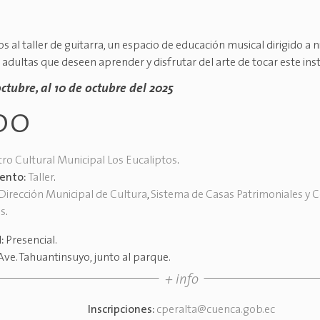
s al taller de guitarra, un espacio de educación musical dirigido a n
 adultas que deseen aprender y disfrutar del arte de tocar este in
octubre, al 10 de octubre del 2025
00
ro Cultural Municipal Los Eucaliptos
.
vento:
Taller
.
Dirección Municipal de Cultura
,
Sistema de Casas Patrimoniales y 
es
.
d:
Presencial
.
Ave. Tahuantinsuyo, junto al parque
.
+ info
Inscripciones:
cperalta@cuenca.gob.ec