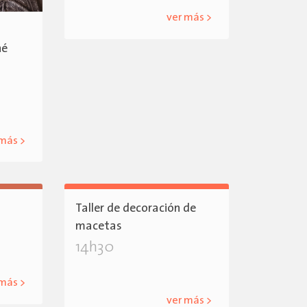
ver más >
hé
 más >
Taller de decoración de
macetas
14h30
 más >
ver más >