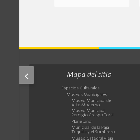
Mapa del sitio
<
Espacios Culturales
Museos Municipales
Museo Municipal de
Arte Moderno
Museo Municipal
Remigio Crespo Toral
Planetario
Municipal de la Paja
Toquilla y el Sombrero
Museo Catedral Vieja