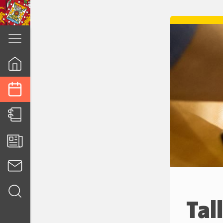
cuenca.gob.ec
Tal