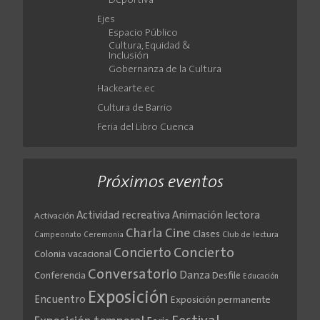
Deportiva
Ejes
Espacio Público
Cultura, Equidad &
Inclusión
Gobernanza de la Cultura
Hackearte.ec
Cultura de Barrio
Feria del Libro Cuenca
Próximos eventos
Actividad recreativa
Animación lectora
Activación
Cine
Charla
Clases
Club de lectura
Campeonato
Ceremonia
Concierto
Concierto
Colonia vacacional
Conversatorio
Danza
Conferencia
Desfile
Educación
Exposición
Encuentro
Exposición permanente