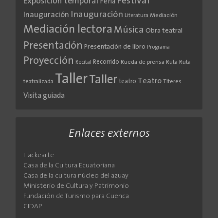
Festival
Exposición temporal
Feria
Inauguración
Inauguración
Literatura
Mediación
Mediación lectora
Música
Obra teatral
Presentación
Presentación de libro
Programa
Proyección
Recorrido
Rueda de prensa
Ruta
Ruta
Recital
Taller
Taller
Teatro
teatro
teatralizada
Títeres
Visita guiada
Enlaces externos
Hackearte
Casa de la Cultura Ecuatoriana
Casa de la cultura núcleo del azuay
Ministerio de Cultura y Patrimonio
Fundación de Turismo para Cuenca
CIDAP